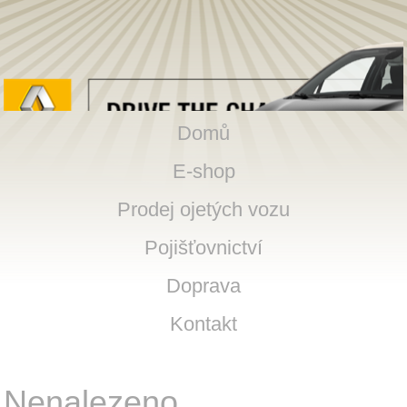
Domů
E-shop
Prodej ojetých vozu
Pojišťovnictví
Doprava
Kontakt
Nenalezeno