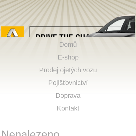
Domů
E-shop
Prodej ojetých vozu
Pojišťovnictví
Doprava
Kontakt
Nenalezeno