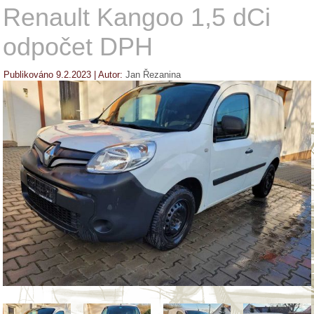
Renault Kangoo 1,5 dCi
odpočet DPH
Publikováno
9.2.2023
|
Autor:
Jan Řezanina