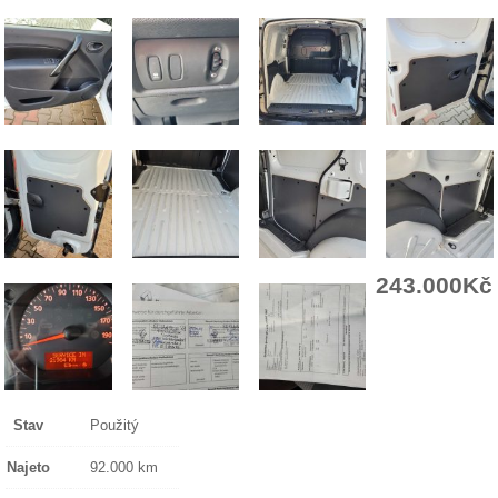
243.000Kč
Stav
Použitý
Najeto
92.000 km